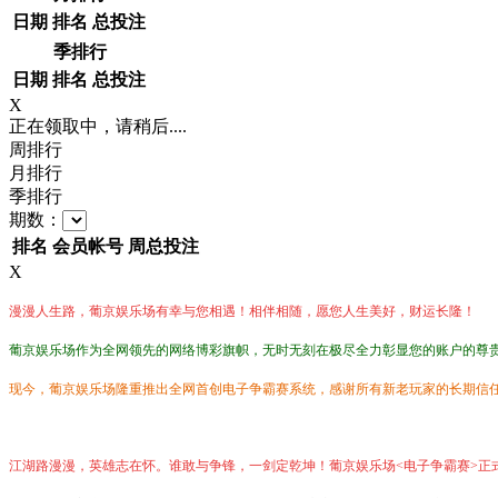
日期
排名
总投注
季排行
日期
排名
总投注
X
正在领取中，请稍后....
周排行
月排行
季排行
期数：
排名
会员帐号
周
总投注
X
漫漫人生路，葡京娱乐场有幸与您相遇！相伴相随，愿您人生美好，财运长隆！
葡京娱乐场作为全网领先的网络博彩旗帜，无时无刻在极尽全力彰显您的账户的尊
现今，葡京娱乐场隆重推出全网首创电子争霸赛系统，感谢所有新老玩家的长期信
江湖路漫漫，英雄志在怀。谁敢与争锋，一剑定乾坤！
葡京娱乐场<
电子争霸赛
>
正