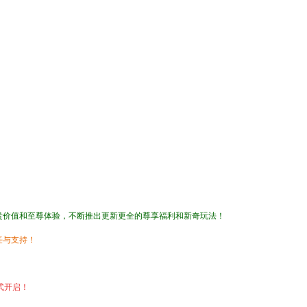
贵价值和至尊体验，不断推出更新更全的尊享福利和新奇玩法！
任与支持！
式开启！