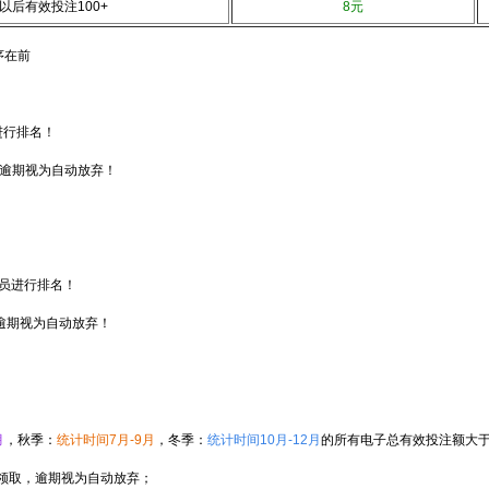
名以后有效投注100+
8元
序在前
进行排名！
逾期视为自动放弃！
员
进行排名！
逾期视为自动放弃！
月
，秋季：
统计时间7月-9月
，冬季：
统计时间10月-12月
的
所有电子总有效投注额大于
领取，逾期视为自动放弃
；